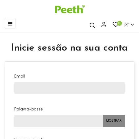
Toggle
☰
0
PT
navigation
Inicie sessão na sua conta
Email
Palavra-passe
MOSTRAR