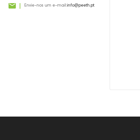

Envie-nos um e-mail:
info@peeth.pt