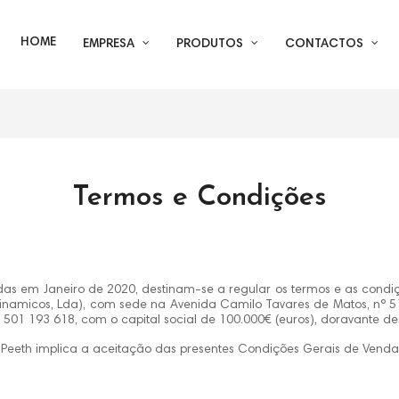
HOME
EMPRESA
PRODUTOS
CONTACTOS
Termos e Condições
adas em Janeiro de 2020, destinam-se a regular os termos e as condiç
rodinamicos, Lda), com sede na Avenida Camilo Tavares de Matos, nº
º 501 193 618, com o capital social de 100.000€ (euros), doravante d
 Peeth implica a aceitação das presentes Condições Gerais de Venda