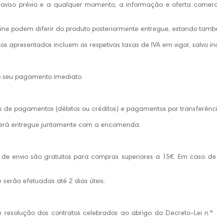
m aviso prévio e a qualquer momento, a informação e oferta comerc
ine podem diferir do produto posteriormente entregue, estando também
ços apresentados incluem as respetivas taxas de IVA em vigor, salvo i
 o seu pagamento imediato.
s de pagamentos (débitos ou créditos) e pagamentos por transferênc
e, será entregue juntamente com a encomenda.
s de envio são gratuitos para compras superiores a 15€. Em caso de 
 serão efetuadas até 2 dias úteis.
e resolução dos contratos celebrados ao abrigo do Decreto-Lei n.