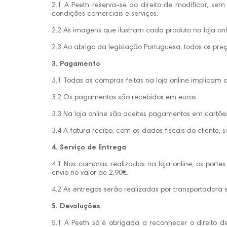
2.1 A Peeth reserva-se ao direito de modificar, se
condições comerciais e serviços.
2.2 As imagens que ilustram cada produto na loja onl
2.3 Ao abrigo da legislação Portuguesa, todos os pre
3. Pagamento
3.1 Todas as compras feitas na loja online implicam
3.2 Os pagamentos são recebidos em euros.
3.3 Na loja online são aceites pagamentos em cartõe
3.4 A fatura recibo, com os dados fiscais do client
4. Serviço de Entrega
4.1 Nas compras realizadas na loja online, os porte
envio no valor de 2,90€.
4.2 As entregas serão realizadas por transportadora e
5. Devoluções
5.1 A Peeth só é obrigada a reconhecer o direito d