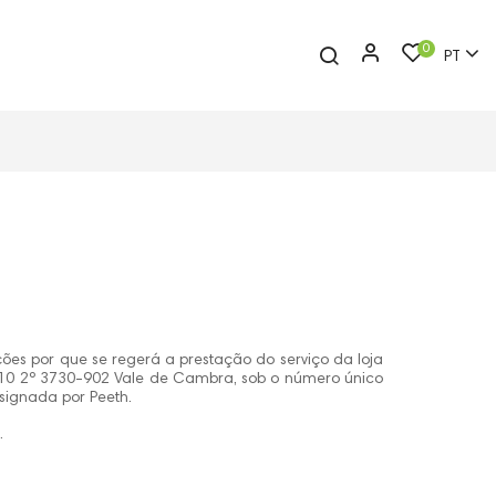
0
PT
ões por que se regerá a prestação do serviço da loja
 510 2º 3730-902 Vale de Cambra, sob o número único
esignada por Peeth.
.