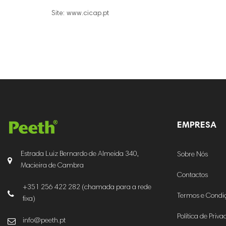
Site: www.cicap.pt
EMPRESA
Estrada Luiz Bernardo de Almeida 340,
Sobre Nós
Macieira de Cambra
Contactos
+351 256 422 282 (chamada para a rede
Termos e Condi
fixa)
Política de Priv
info@peeth.pt