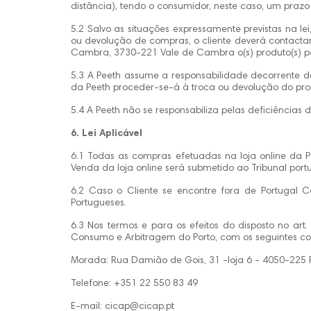
distância), tendo o consumidor, neste caso, um prazo 
5.2 Salvo as situações expressamente previstas na lei
ou devolução de compras, o cliente deverá contacta
Cambra, 3730-221 Vale de Cambra o(s) produto(s) 
5.3 A Peeth assume a responsabilidade decorrente d
da Peeth proceder-se-á à troca ou devolução do prod
5.4 A Peeth não se responsabiliza pelas deficiência
6. Lei Aplicável
6.1 Todas as compras efetuadas na loja online da P
Venda da loja online será submetido ao Tribunal por
6.2 Caso o Cliente se encontre fora de Portugal Co
Portugueses.
6.3 Nos termos e para os efeitos do disposto no ar
Consumo e Arbitragem do Porto, com os seguintes co
Morada: Rua Damião de Gois, 31 -loja 6 - 4050-225 
Telefone: +351 22 550 83 49
E-mail: cicap@cicap.pt