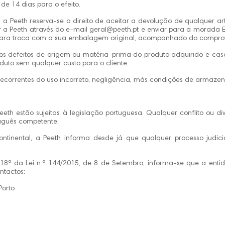
de 14 dias para o efeito.
, a Peeth reserva-se o direito de aceitar a devolução de qualquer art
r a Peeth através do e-mail geral@peeth.pt e enviar para a morada E
para troca com a sua embalagem original, acompanhado do comprov
os defeitos de origem ou matéria-prima do produto adquirido e caso
uto sem qualquer custo para o cliente.
s decorrentes do uso incorreto, negligência, más condições de armaz
eeth estão sujeitas à legislação portuguesa. Qualquer conflito ou d
tuguês competente.
ntinental, a Peeth informa desde já que qualquer processo judici
t. 18º da Lei n.º 144/2015, de 8 de Setembro, informa-se que a ent
ntactos:
Porto