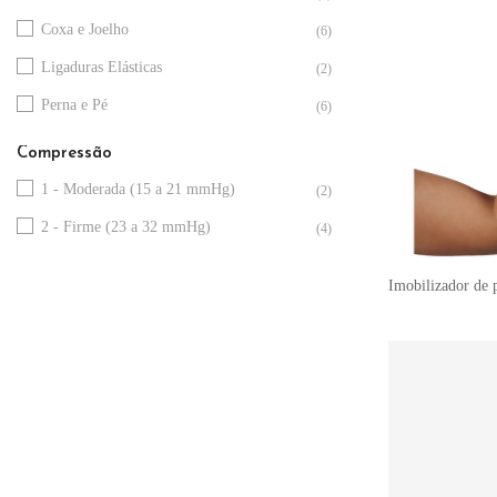
XS
(5)
Coxa e Joelho
(6)
S
(20)
Ligaduras Elásticas
(2)
M
(20)
Perna e Pé
(6)
L
(20)
Compressão
XL
(10)
1 - Moderada (15 a 21 mmHg)
(2)
XXL
(5)
2 - Firme (23 a 32 mmHg)
(4)
Imobilizador de