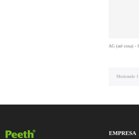
AG (até coxa) - 
Mostrando 1-
EMPRESA