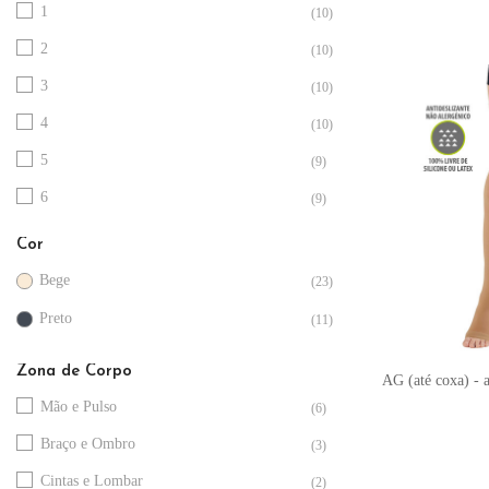
1
(10)
2
(10)
3
(10)
4
(10)
5
(9)
6
(9)
6 CM
(2)
Cor
8 CM
(2)
Bege
(23)
10 CM
(2)
Preto
(11)
12 CM
(2)
Zona de Corpo
AG (até coxa) - a
15 CM
(2)
Mão e Pulso
(6)
20 CM
(2)
Braço e Ombro
(3)
ÚNICO
(1)
Cintas e Lombar
(2)