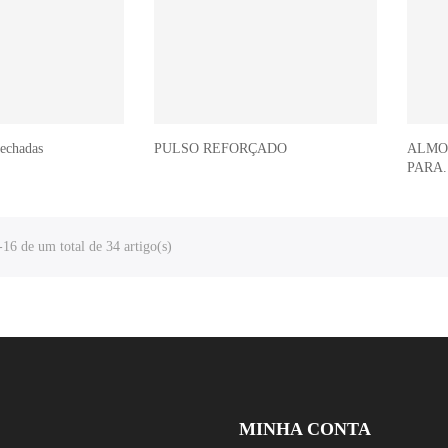
fechadas
PULSO REFORÇADO
ALMO
PARA..
16 de um total de 34 artigo(s)
MINHA CONTA