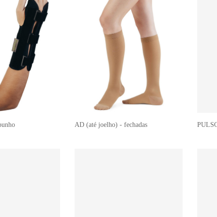
 punho
AD (até joelho) - fechadas
PULSO