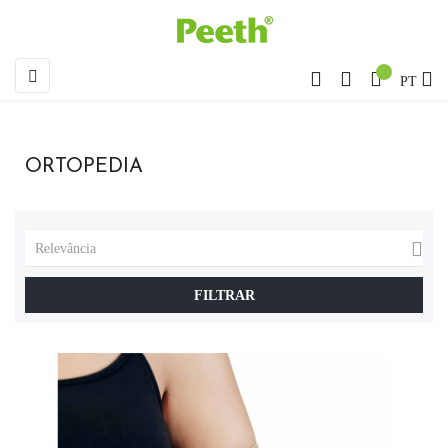
Toggle
☰
PT
navigation
ORTOPEDIA

Relevância
FILTRAR